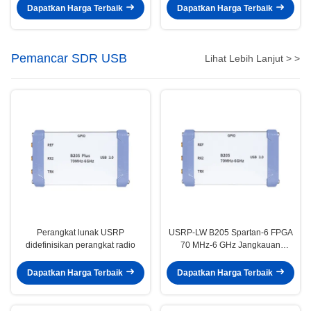
Dapatkan Harga Terbaik
Dapatkan Harga Terbaik
Pemancar SDR USB
Lihat Lebih Lanjut > >
Perangkat lunak USRP
USRP-LW B205 Spartan-6 FPGA
didefinisikan perangkat radio
70 MHz-6 GHz Jangkauan
frekuensi, 56 MHz Bandwidth
1T1R USRP SDR
Dapatkan Harga Terbaik
Dapatkan Harga Terbaik