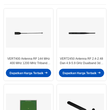
VERT400 Antenna RF 144 MHz
VERT2450 Antenna RF 2.4-2.48
400 MHz 1200 MHz Triband
Dan 4.9-5.9 GHz Dualband 3dBi
Antenna vertikal omnidirectional
Gain Vertikal Omni-directional
Antenna
Dapatkan Harga Terbaik
Dapatkan Harga Terbaik