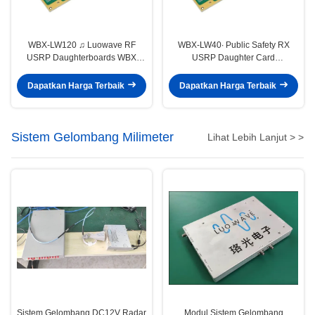
WBX-LW120 ♫ Luowave RF
WBX-LW40∙ Public Safety RX
USRP Daughterboards WBX
USRP Daughter Card
120MHZ Untuk Amatir Radio Dan
Daughterboards WBX 40MHZ
ISM
Dapatkan Harga Terbaik
Dapatkan Harga Terbaik
Sistem Gelombang Milimeter
Lihat Lebih Lanjut > >
Sistem Gelombang DC12V Radar
Modul Sistem Gelombang