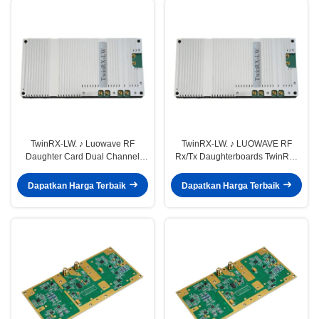
TwinRX-LW. ♪ Luowave RF
TwinRX-LW. ♪ LUOWAVE RF
Daughter Card Dual Channel
Rx/Tx Daughterboards TwinRX-
Superheterodyne Receiver USRP
LW
TwinRX
Dapatkan Harga Terbaik
Dapatkan Harga Terbaik