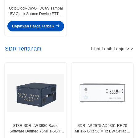
OctoClock-LW-G∙∙ DC6V sampai
15V Clock Source Device ETTUS
OctoClock G LUOWAVE
Dapatkan Harga Terbaik
SDR Tertanam
Lihat Lebih Lanjut > >
8T8R SDR-LW 3980 Radio
SDR-LW 2975 AD9361 RF 70
Software Defined 75MHz-6GHz
MHz-6 GHz 56 MHz BW Setiap 2
450MHz TX BW
Saluran 4 × PCIE BUS 2 × USB