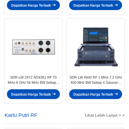
3.0 i7 Prosesor USRP Integrated
Dapatkan Harga Terbaik
Dapatkan Harga Terbaik
Software Defined Radio Device
SDR-LW 2972 AD9361 RF 70
SDR-LW 4940 RF 1 MHz-7.2 GHz
MHz-6 GHz 56 MHz BW Setiap 2
400 MHz BW Setiap 4 Saluran 1
Saluran USB 3.0 USRP
× QSFP + USB 3.0 Terintegrasi
Integrated Software Defined
dengan i9 Tampilan & Keyboard
Dapatkan Harga Terbaik
Dapatkan Harga Terbaik
Radio Device
Di dalam USRP Terintegrasi
Perangkat Lunak Definisi Radio
Kartu Putri RF
Lihat Lebih Lanjut > >