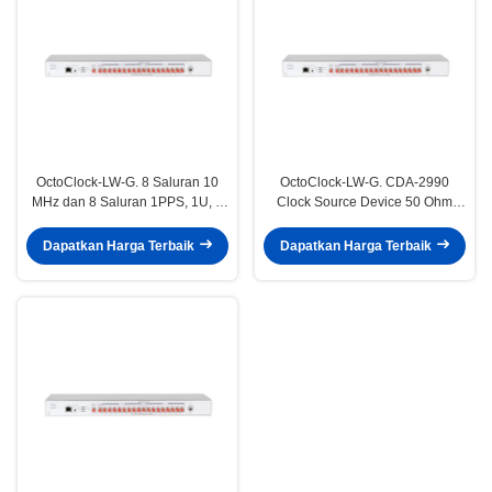
OctoClock-LW-G. 8 Saluran 10
OctoClock-LW-G. CDA-2990
MHz dan 8 Saluran 1PPS, 1U, 8
Clock Source Device 50 Ohm
Saluran Sumber Jam Terintegrasi
Perangkat Distribusi Presisi
Tinggi
Dapatkan Harga Terbaik
Dapatkan Harga Terbaik