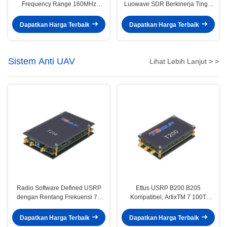
Frequency Range 160MHz
Luowave SDR Berkinerja Tinggi
Bandwidth 2T2R Xilinx Kintex-7
USRP X Series USRP-LW X310,
410T FPGA USRP SDR
2T2R, RF DC-6GHz, 160 MHz
Dapatkan Harga Terbaik
Dapatkan Harga Terbaik
BW
Sistem Anti UAV
Lihat Lebih Lanjut > >
Radio Software Defined USRP
Ettus USRP B200 B205
dengan Rentang Frekuensi 70
Kompatibel, ArtixTM 7 100T
MHz-6 GHz, Bandwidth 56 MHz,
FPGA, AD9361 RF 70 MHz-6
dan Saluran 2T2R
GHz, 56 MHz BW Masing-masing,
Dapatkan Harga Terbaik
Dapatkan Harga Terbaik
1 Saluran USRP Software