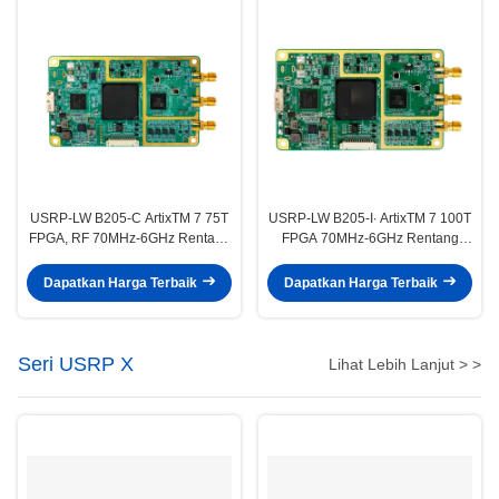
USRP-LW B205-C ArtixTM 7 75T
USRP-LW B205-I∙ ArtixTM 7 100T
FPGA, RF 70MHz-6GHz Rentang
FPGA 70MHz-6GHz Rentang
Frekuensi 56MHz Bandwidth
Frekuensi 56MHz Bandwidth
1T1R USRP SDR
1T1R USRP SDR
Dapatkan Harga Terbaik
Dapatkan Harga Terbaik
Seri USRP X
Lihat Lebih Lanjut > >