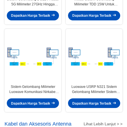
5G Milimeter 27GHz Hingga
Milimeter TDD 15W Untuk
29GHz
Astronomi Dan Penginderaan
Jauh
Dapatkan Harga Terbaik
Dapatkan Harga Terbaik
Sistem Gelombang Milimeter
Luowave USRP N321 Sistem
Luowave Komunikasi Nirkabel
Gelombang Milimeter Sistem
5G
Komunikasi 5G
Dapatkan Harga Terbaik
Dapatkan Harga Terbaik
Kabel dan Aksesoris Antenna
Lihat Lebih Lanjut > >