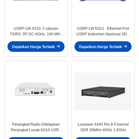
USRP-LW X310∙ 2 saluran
USRP-LW N321 ∙ Ethernet Port
TX/RX, RF DC-6GHz, 160 MHz
USRP Instrumen Nasional SDR
BW masing-masing, 2 × SFP+, 1
N321
× PCIE BUS, USRP perangkat
Dapatkan Harga Terbaik
Dapatkan Harga Terbaik
lunak didefinisikan perangkat
radio
Perangkat Radio Ditetapkan
Luowave X440 Pro 8-Channel
Perangkat Lunak N310 USRP
SDR 30MHz-4GHz 1.6GHz
10MHz Hingga 6GHz
Bandwidth USRP