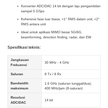
Konverter ADC/DAC 14 bit dengan laju pengambilan
sampel 5 GSps
Koherensi fase luar biasa: <1° RMS dalam unit, <2°
RMS antara unit
Ideal untuk aplikasi MIMO besar 5G/6G,
beamforming, direction finding, radar, dan EW
Spesifikasi teknis:
Jangkauan
30 MHz - 4 GHz
Frekuensi
Saluran
8 Tx / 8 Rx
Bandwidth
1.6 GHz (saluran tunggal/dua),
maksimum
400 MHz/jam (8-saluran)
Resolusi
14 bit
ADC/DAC