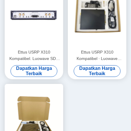
Ettus USRP X310
Ettus USRP X310
Kompatibel. Luowave SDR
Kompatibel ∙ Luowave
Berkinerja Tinggi USRP X
Performance High SDR
Dapatkan Harga
Dapatkan Harga
Series USRP-LW X310,
USRP X Series Kompatibel
Terbaik
Terbaik
2T2R, RF DC-6GHz, 160
dengan ETTUS USRP X310
MHz BW