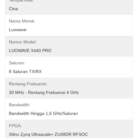
Tempat Asal:
Cina
Nama Merek:
Luowave
Nomor Model:
LUOWAVE X440 PRO
Saluran:
8 Saluran TX/RX
Rentang Frekuensi:
30 MHz - Rentang Frekuensi 4 GHz
Bandwidth:
Bandwidth Hingga 1,6 GHz/saluran
FPGA:
Xilinx Zynq Ultrascale+ ZU48DR RFSOC