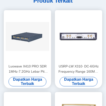
Produk Terkait
Luowave X410 PRO SDR
USRP-LW X310∙ DC-6GHz
1MHz-7.2GHz Lebar Pita
Frequency Range 160MHz
400MHz 4 Saluran
Bandwidth 2T2R Xilinx
Dapatkan Harga
Dapatkan Harga
Kintex-7 410T FPGA USRP
Terbaik
Terbaik
SDR