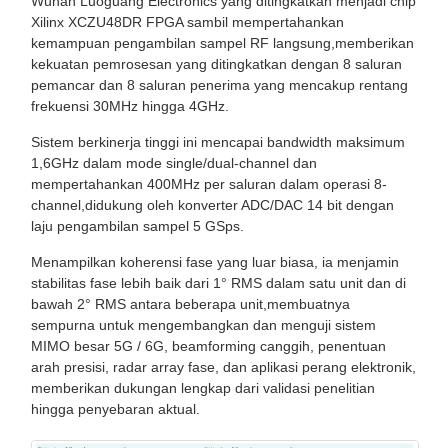
Wuhan Luoguang Electronics yang ditingkatkan menjadi chip
Xilinx XCZU48DR FPGA sambil mempertahankan
kemampuan pengambilan sampel RF langsung,memberikan
kekuatan pemrosesan yang ditingkatkan dengan 8 saluran
pemancar dan 8 saluran penerima yang mencakup rentang
frekuensi 30MHz hingga 4GHz.
Sistem berkinerja tinggi ini mencapai bandwidth maksimum
1,6GHz dalam mode single/dual-channel dan
mempertahankan 400MHz per saluran dalam operasi 8-
channel,didukung oleh konverter ADC/DAC 14 bit dengan
laju pengambilan sampel 5 GSps.
Menampilkan koherensi fase yang luar biasa, ia menjamin
stabilitas fase lebih baik dari 1° RMS dalam satu unit dan di
bawah 2° RMS antara beberapa unit,membuatnya
sempurna untuk mengembangkan dan menguji sistem
MIMO besar 5G / 6G, beamforming canggih, penentuan
arah presisi, radar array fase, dan aplikasi perang elektronik,
memberikan dukungan lengkap dari validasi penelitian
hingga penyebaran aktual.