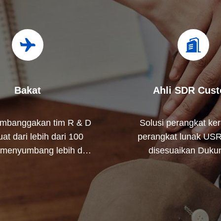
Bakat
Ahli SDR Cus
mbanggakan tim R & D
Solusi perangkat ke
at dari lebih dari 100
perangkat lunak US
 menyumbang lebih dari
disesuaikan Duku
ri tenaga kerja kami,
manajemen proyek sik
 oleh 24/7/365 layanan
n, Komprehensif solusi
i tingkat pemula untuk
maju