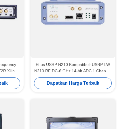
requency
Ettus USRP N210 Kompatibel∙ USRP-LW
R Xilinx
N210 RF DC-6 GHz 14-bit ADC 1 Channel
P SDR
Gigabit Ethernet Dan MIMO Expansion
baik
Dapatkan Harga Terbaik
Port USRP Perangkat Lunak Definisi
Radio