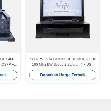
 GHz 400
SDR-LW 2974 Catatan RF 10 MHz-6 GHz
× QSFP +
160 MHz BW Setiap 2 Saluran 4 × USB
9 Tampilan
3.0, 2 × SFP+ 4 × PCIE BUS i7 Prosesor
baik
Dapatkan Harga Terbaik
rintegrasi
USRP Integrated Software Defined Radio
 Radio
Device