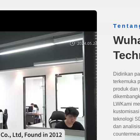
Tentan
Wuha
Tech
Didirikan p
terkemuka p
produk dan 
dikembangka
LWKami mem
kustomisas
teknologi SD
dan analisis
countermeas