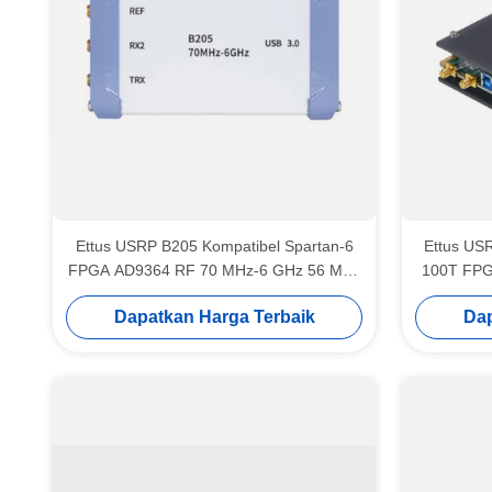
Ettus USRP B205 Kompatibel Spartan-6
Ettus USR
FPGA AD9364 RF 70 MHz-6 GHz 56 MHz
100T FPG
BW 1 Saluran USB 3.0 USRP Perangkat
56 MHz 
Dapatkan Harga Terbaik
Dap
lunak didefinisikan perangkat radio
USRP Per