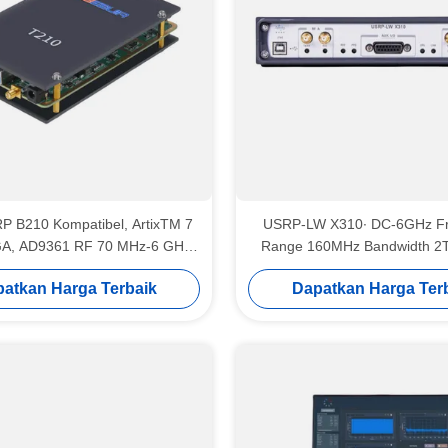
P B210 Kompatibel, ArtixTM 7
USRP-LW X310∙ DC-6GHz F
A, AD9361 RF 70 MHz-6 GHz,
Range 160MHz Bandwidth 2T2
BW Masing-masing, 2 Saluran
Kintex-7 410T FPGA USR
atkan Harga Terbaik
Dapatkan Harga Ter
angkat Lunak Definisi Radio
Perangkat Lunak