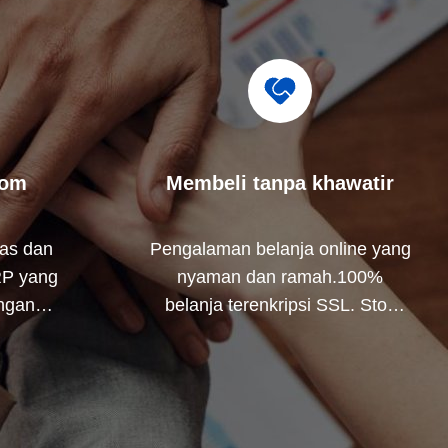
tom
Membeli tanpa khawatir
ras dan
Pengalaman belanja online yang
RP yang
nyaman dan ramah.100%
ngan
belanja terenkripsi SSL. Stok
lus penuh
yang memadai, metode
pengiriman yang tepat waktu
dan efisien