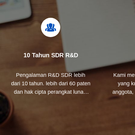
10 Tahun SDR R&D
Pengalaman R&D SDR lebih
Kami me
dari 10 tahun. lebih dari 60 paten
yang ku
dan hak cipta perangkat lunak,
anggota,
sistem pengujian yang ketat,
45% da
seperti Rohde & Schwarz
didukung
pelangga
SDR, dar