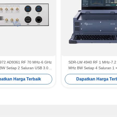
972 AD9361 RF 70 MHz-6 GHz
SDR-LW 4940 RF 1 MHz-7.2
BW Setiap 2 Saluran USB 3.0
MHz BW Setiap 4 Saluran 1 
grated Software Defined Radio
USB 3.0 Terintegrasi dengan i
atkan Harga Terbaik
Dapatkan Harga Ter
Device
& Keyboard Di dalam USRP Te
Perangkat Lunak Definisi