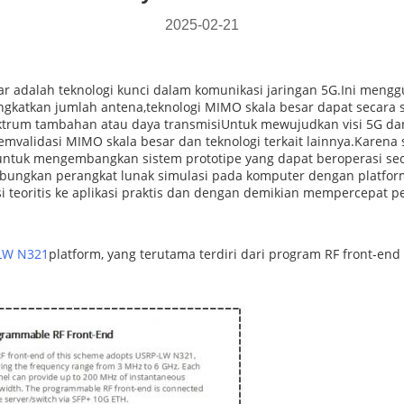
2025-02-21
sar adalah teknologi kunci dalam komunikasi jaringan 5G.Ini meng
gkatkan jumlah antena,teknologi MIMO skala besar dapat secara si
rum tambahan atau daya transmisiUntuk mewujudkan visi 5G dan m
validasi MIMO skala besar dan teknologi terkait lainnya.Karena 
ntuk mengembangkan sistem prototipe yang dapat beroperasi seca
ungkan perangkat lunak simulasi pada komputer dengan platform r
lasi teoritis ke aplikasi praktis dan dengan demikian mempercepa
LW N321
platform, yang terutama terdiri dari program RF front-en