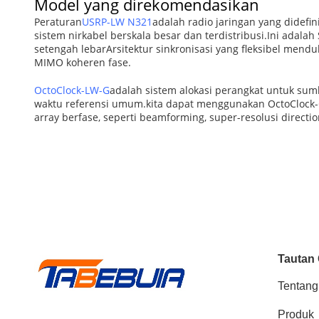
Model yang direkomendasikan
Peraturan
USRP-LW N321
adalah radio jaringan yang didef
sistem nirkabel berskala besar dan terdistribusi.Ini ada
setengah lebarArsitektur sinkronisasi yang fleksibel mend
MIMO koheren fase.
OctoClock-LW-G
adalah sistem alokasi perangkat untuk sum
waktu referensi umum.kita dapat menggunakan OctoClock-
array berfase, seperti beamforming, super-resolusi directi
Tautan
Tentang
Produk