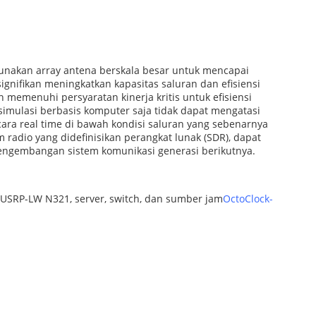
gunakan array antena berskala besar untuk mencapai
gnifikan meningkatkan kapasitas saluran dan efisiensi
emenuhi persyaratan kinerja kritis untuk efisiensi
simulasi berbasis komputer saja tidak dapat mengatasi
ra real time di bawah kondisi saluran yang sebenarnya
adio yang didefinisikan perangkat lunak (SDR), dapat
t pengembangan sistem komunikasi generasi berikutnya.
d USRP-LW N321, server, switch, dan sumber jam
OctoClock-