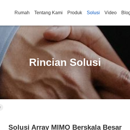
Rumah
Tentang Kami
Produk
Solusi
Video
Blo
Rincian Solusi
r
Solusi Array MIMO Berskala Besar