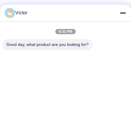
Victor
Kontak Cepat
8:32 PM
Telp
86--18062514745
Good day, what product are you looking for?
E-mail
chen@luowave.com
Alamat
Kamar 404, Blok A, Gedung Zhiyuan, Taman Inovasi dan
Teknologi Tembok Besar, Jalan Utara Tangxun, Zona
Teknologi Tinggi Danau Timur, Wuhan
Kebijakan Privasi
|
Sitemap
Cina Baik Kualitas USRP SDR Pemasok. Hak cipta © 2022-2026
Wuhan Tabebuia Technology Co., Ltd. Semua. Semua hak