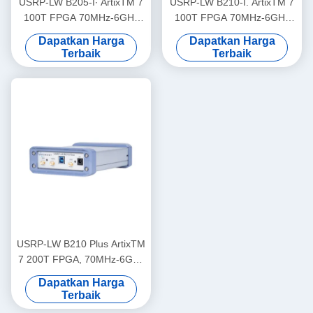
USRP-LW B205-I∙ ArtixTM 7
USRP-LW B210-I. ArtixTM 7
100T FPGA 70MHz-6GHz
100T FPGA 70MHz-6GHz
Rentang Frekuensi 56MHz
Rentang frekuensi 56MHz
Dapatkan Harga
Dapatkan Harga
Bandwidth 1T1R USRP SDR
Bandwidth 2T2R USRP SDR
Terbaik
Terbaik
USRP-LW B210 Plus ArtixTM
7 200T FPGA, 70MHz-6GHz
Frequency Range, 56MHz
Dapatkan Harga
Bandwidth, 2T2R, USRP
Terbaik
SDR