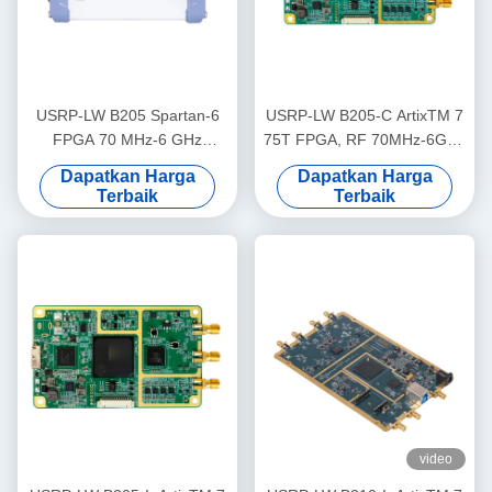
USRP-LW B205 Spartan-6
USRP-LW B205-C ArtixTM 7
FPGA 70 MHz-6 GHz
75T FPGA, RF 70MHz-6GHz
Jangkauan frekuensi, 56
Rentang Frekuensi 56MHz
Dapatkan Harga
Dapatkan Harga
MHz Bandwidth 1T1R USRP
Bandwidth 1T1R USRP SDR
Terbaik
Terbaik
SDR
video