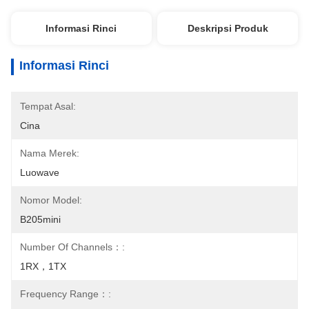
Informasi Rinci
Deskripsi Produk
Informasi Rinci
Tempat Asal:
Cina
Nama Merek:
Luowave
Nomor Model:
B205mini
Number Of Channels：:
1RX，1TX
Frequency Range：: