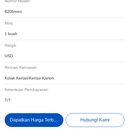
Nomor Model:
B205mini
Moq:
1 buah
Harga:
USD
Rincian Kemasan:
Kotak Kertas\Kertas Karton
Ketentuan Pembayaran:
T/T
Dapatkan Harga Terbaik
Hubungi Kami