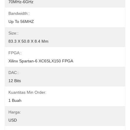
70MHz-6GHz
Bandwidth::
Up To 56MHZ
Size::
83.3 X 50.8 X 8.4 Mm
FPGA::
Xilinx Spartan-6 XC6SLX150 FPGA
DAC::
12 Bits
Kuantitas Min Order:
1 Buah
Harga:
USD