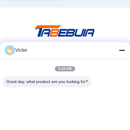
Victor
Media Sosial
5:26 PM
Kontak Cepat
Good day, what product are you looking for?
Telp
86--18062514745
E-mail
chen@luowave.com