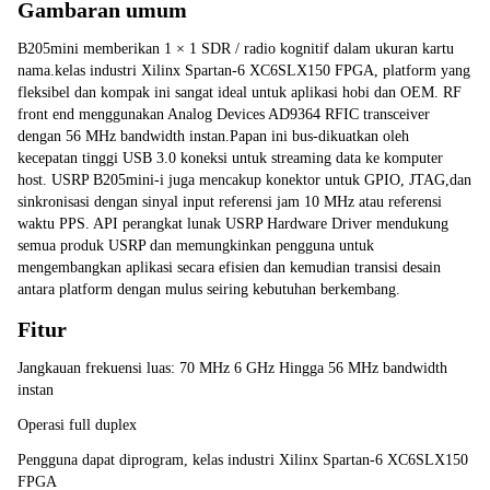
Gambaran umum
B205mini memberikan 1 × 1 SDR / radio kognitif dalam ukuran kartu 
nama.kelas industri Xilinx Spartan-6 XC6SLX150 FPGA, platform yang 
fleksibel dan kompak ini sangat ideal untuk aplikasi hobi dan OEM. RF 
front end menggunakan Analog Devices AD9364 RFIC transceiver 
dengan 56 MHz bandwidth instan.Papan ini bus-dikuatkan oleh 
kecepatan tinggi USB 3.0 koneksi untuk streaming data ke komputer 
host. USRP B205mini-i juga mencakup konektor untuk GPIO, JTAG,dan 
sinkronisasi dengan sinyal input referensi jam 10 MHz atau referensi 
waktu PPS. API perangkat lunak USRP Hardware Driver mendukung 
semua produk USRP dan memungkinkan pengguna untuk 
mengembangkan aplikasi secara efisien dan kemudian transisi desain 
antara platform dengan mulus seiring kebutuhan berkembang.
Fitur
Jangkauan frekuensi luas: 70 MHz 6 GHz Hingga 56 MHz bandwidth 
instan
Operasi full duplex
Pengguna dapat diprogram, kelas industri Xilinx Spartan-6 XC6SLX150 
FPGA