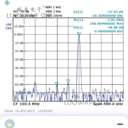
Frekuensi tengah 100MHz, Output grafik pada gain maksimum:
Victor