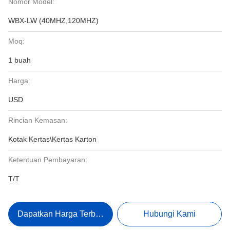
Nomor Model:
WBX-LW (40MHZ,120MHZ)
Moq:
1 buah
Harga:
USD
Rincian Kemasan:
Kotak Kertas\Kertas Karton
Ketentuan Pembayaran:
T/T
Dapatkan Harga Terbaik
Hubungi Kami