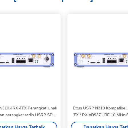
310 4RX 4TX Perangkat lunak
Ettus USRP N310 Kompatibel.
ikan perangkat radio USRP SDR
TX / RX AD9371 RF 10 MHz-
N310 16 Bit
MHz BW Setiap XilinxZynq-
atkan Harga Terbaik
Dapatkan Harga Ter