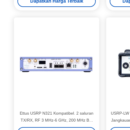
Dapatkan Harga Terbaik
Dap
Ettus USRP N321 Kompatibel. 2 saluran
USRP-LW 
TX/RX, RF 3 MHz-6 GHz, 200 MHz BW
Jangkauan
masing-masing, 1 × QSFP+, 2 × SFP+, 1 ×
E Seri