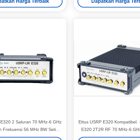
atkan Harga Terbaik
Dapatkan Harga Ter
E320 2 Saluran 70 MHz-6 GHz
Ettus USRP E320 Kompatibel.
 Frekuensi 56 MHz BW Setiap
E320 2T2R RF 70 MHz-6 GH
es Embedded USRP Software
BW Setiap 12-bit ADC / D