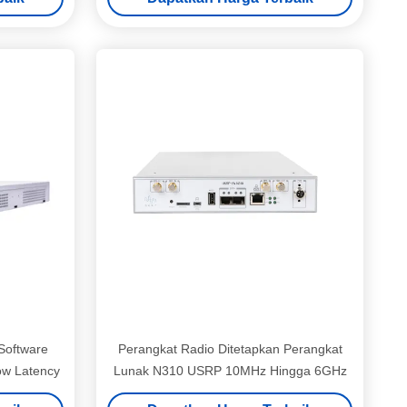
Perangkat
gkat Radio
oftware
Perangkat Radio Ditetapkan Perangkat
ow Latency
Lunak N310 USRP 10MHz Hingga 6GHz