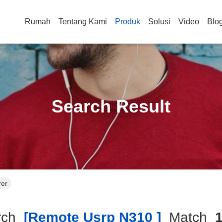
Rumah
Tentang Kami
Produk
Solusi
Video
Blo
Search Result
rer
rch
[remote Usrp N310 ]
Match