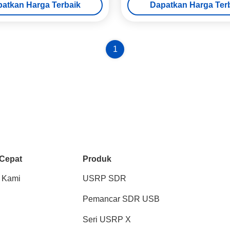
atkan Harga Terbaik
Dapatkan Harga Ter
Defined Radio Device
Perangkat Lunak Definisi Pera
1
 Cepat
Produk
 Kami
USRP SDR
Pemancar SDR USB
Seri USRP X