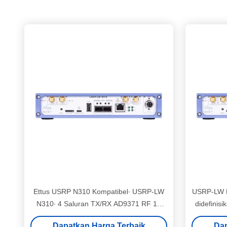
Ettus USRP N310 Kompatibel∙ USRP-LW
USRP-LW N
N310∙ 4 Saluran TX/RX AD9371 RF 10
didefinis
MHz-6 GHz 100 MHz BW Setiap
Dapatkan Harga Terbaik
Dap