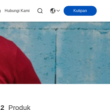
g
Hubungi Kami
Kutipan
12
Produk