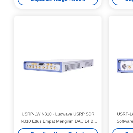
XilinxZynq-7100 SoC FPGA 2 × SFP+ Port
USRP Perangkat Lunak Definisi Radio
USRP-LW N310 ∙ Luowave USRP SDR
USRP-L
N310 Ettus Empat Mengirim DAC 14 Bit
Software
100MHz Per Saluran