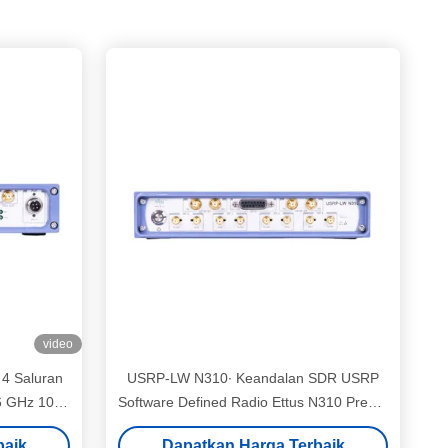
video
 4 Saluran
USRP-LW N310∙ Keandalan SDR USRP
6 GHz 100
Software Defined Radio Ettus N310 Presisi
7100 SoC
Tinggi
baik
Dapatkan Harga Terbaik