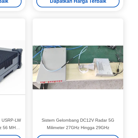
baik
Dapatkan Harga Terbaik
 ∙ USRP-LW
Sistem Gelombang DC12V Radar 5G
z 56 MHz
Milimeter 27GHz Hingga 29GHz
AC USRP