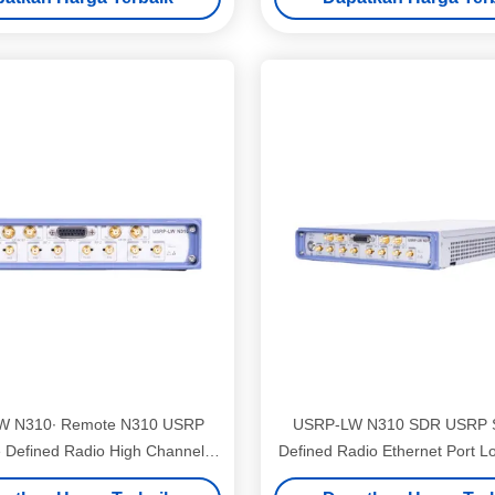
FPGA, 2 × SFP + PortsUSRP 
Lunak yang Ditentukan Peran
W N310∙ Remote N310 USRP
USRP-LW N310 SDR USRP S
 Defined Radio High Channel
Defined Radio Ethernet Port L
Density