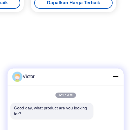
baik
Dapatkan Harga Terbaik
ngkat Lunak
Victor
Kontak Cepat
6:17 AM
Telp
Good day, what product are you looking 
86--18062514745
for?
E-mail
chen@luowave.com