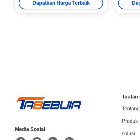
Dapatkan Harga Terbaik
Dap
RJ45, USRP Software Defined Radio
Device
Tautan
Tentang
Produk
Media Sosial
solusi