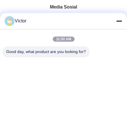
Media Sosial
Victor
Kontak Cepat
11:50 AM
Telp
86--18062514745
Good day, what product are you looking for?
E-mail
chen@luowave.com
Alamat
Kamar 404, Blok A, Gedung Zhiyuan, Taman Inovasi dan
Teknologi Tembok Besar, Jalan Utara Tangxun, Zona
Teknologi Tinggi Danau Timur, Wuhan
Kebijakan Privasi
|
Sitemap
Cina Baik Kualitas USRP SDR Pemasok. Hak cipta © 2022-2026