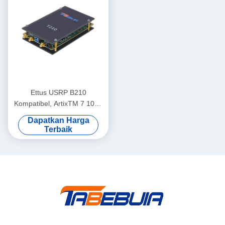
Ettus USRP B210
Kompatibel, ArtixTM 7 100T
FPGA, AD9361 RF 70 MHz-
Dapatkan Harga
6 GHz, 56 MHz BW Masing-
Terbaik
masing, 2 Saluran USRP
Perangkat Lunak Definisi
Radio Perangkat Lunak