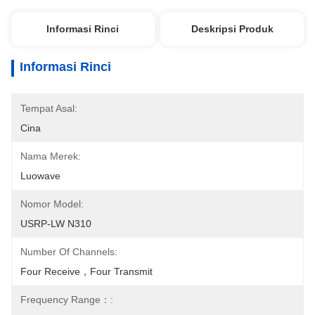
Informasi Rinci
Deskripsi Produk
Informasi Rinci
Tempat Asal:
Cina
Nama Merek:
Luowave
Nomor Model:
USRP-LW N310
Number Of Channels:
Four Receive，four Transmit
Frequency Range：: