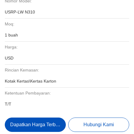
Nomor Model:
USRP-LW N310
Moq:
1 buah
Harga:
USD
Rincian Kemasan:
Kotak Kertas\Kertas Karton
Ketentuan Pembayaran:
T/T
Dapatkan Harga Terbaik
Hubungi Kami