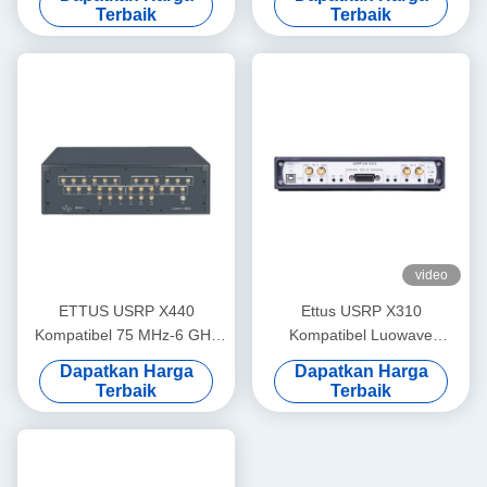
Terbaik
Terbaik
video
ETTUS USRP X440
Ettus USRP X310
Kompatibel 75 MHz-6 GHz
Kompatibel Luowave
RF SDR 200MHz
Performa Tinggi SDR USRP
Dapatkan Harga
Dapatkan Harga
bandwidth/ch Phase-
X Series USRP-LW X310
Terbaik
Terbaik
Coherent < 1° RMS USRP
2T2R RF DC-6GHz 160 MHz
Perangkat lunak
BW USRP Perangkat Lunak
didefinisikan perangkat radio
Definisi Radio