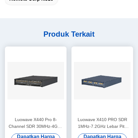
Produk Terkait
Luowave X440 Pro 8-
Luowave X410 PRO SDR
Channel SDR 30MHz-4GHz
1MHz-7.2GHz Lebar Pita
1.6GHz Bandwidth USRP
400MHz 4 Saluran
Dapatkan Harga
Dapatkan Harga