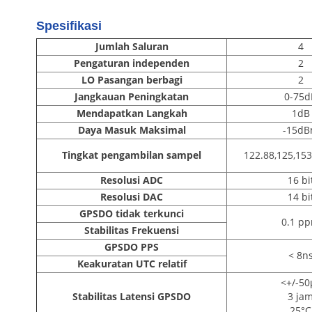
Spesifikasi
Jumlah Saluran
4
Pengaturan independen
2
LO Pasangan berbagi
2
Jangkauan Peningkatan
0-75d
Mendapatkan Langkah
1dB
Daya Masuk Maksimal
-15d
Tingkat pengambilan sampel
122.88,125,153
Resolusi ADC
16 bi
Resolusi DAC
14 bi
GPSDO tidak terkunci
0.1 p
Stabilitas Frekuensi
GPSDO PPS
< 8n
Keakuratan UTC relatif
<+/-50
Stabilitas Latensi GPSDO
3 ja
25°C