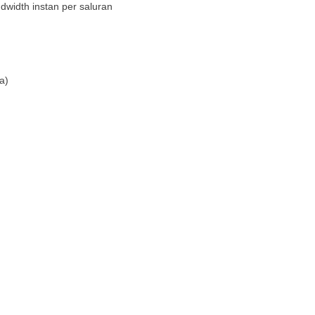
idth instan per saluran
a)