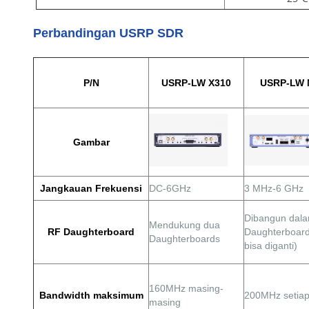
Perbandingan USRP SDR
P/N
USRP-LW X310
USRP-LW 
Gambar
Jangkauan Frekuensi
DC-6GHz
3 MHz-6 GHz
Dibangun dal
Mendukung dua
RF Daughterboard
Daughterboard
Daughterboards
bisa diganti)
160MHz masing-
Bandwidth maksimum
200MHz setia
masing