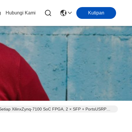
g
Hubungi Kami
Kutipan
etiap XilinxZynq-7100 SoC FPGA, 2 × SFP + PortsUSRP