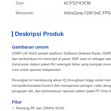
Size:
42.5*22*4.5CM
Menyoroti:
XilinxZynq-7100 SoC FP
Deskripsi Produk
Gambaran umum
USRP-LW N310 adalah platform Software-Defined Radio (SDR) 
dan terdistribusi.Ini menonjol di pasar SDR saat ini sebagai
transceiver dalam paket RU setengah lebar yang kompak.me
core untuk operasi independen.
Perangkat ini mendukung aliran IQ throughput tinggi untuk m
menyederhanakan kontrol dan manajemen jaringan radio denga
pengujian diri, dan pemantauan operasi sistem pada PC host 
Fitur
Rentang RF dari 10MHz-6GHz