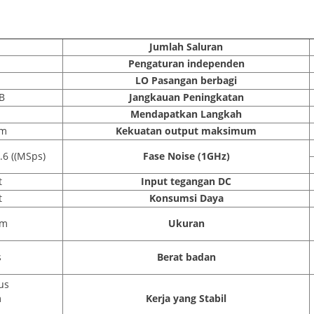
Jumlah Saluran
Pengaturan independen
LO Pasangan berbagi
B
Jangkauan Peningkatan
Mendapatkan Langkah
Bm
Kekuatan output maksimum
.6 ((MSps)
Fase Noise (1GHz)
t
Input tegangan DC
t
Konsumsi Daya
pm
Ukuran
s
Berat badan
μs
m
Kerja yang Stabil