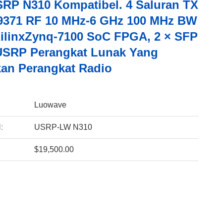
SRP N310 Kompatibel. 4 Saluran TX
9371 RF 10 MHz-6 GHz 100 MHz BW
XilinxZynq-7100 SoC FPGA, 2 × SFP
USRP Perangkat Lunak Yang
kan Perangkat Radio
:
Luowave
:
USRP-LW N310
$19,500.00