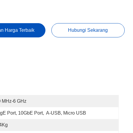
n Harga Terbaik
Hubungi Sekarang
0 MHz-6 GHz
gE Port, 10GbE Port,  A-USB, Micro USB
.4Kg