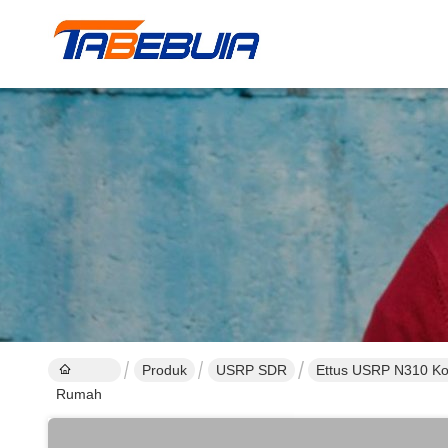
Produk
USRP SDR
Ettus USRP N310 Ko
Rumah
Perangkat Lunak yan