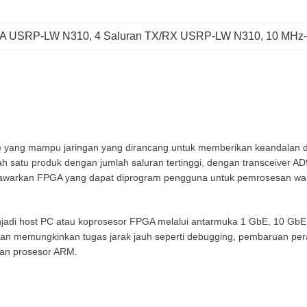
GA USRP-LW N310
, 
4 Saluran TX/RX USRP-LW N310
, 
10 MHz
yang mampu jaringan yang dirancang untuk memberikan keandalan dan 
 salah satu produk dengan jumlah saluran tertinggi, dengan transceiv
nawarkan FPGA yang dapat diprogram pengguna untuk pemrosesan wak
enjadi host PC atau koprosesor FPGA melalui antarmuka 1 GbE, 10 Gb
n memungkinkan tugas jarak jauh seperti debugging, pembaruan pera
dan prosesor ARM.