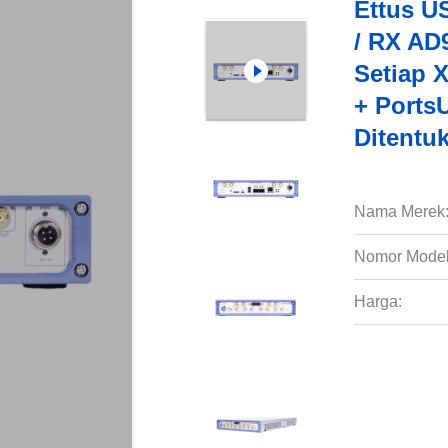
Ettus U
/ RX AD
Setiap 
+ Ports
Ditentu
Nama Merek
Nomor Model
Harga: