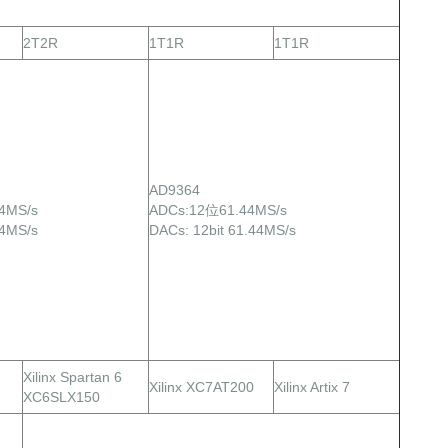
2T2R
1T1R
1T1R
AD9364
44MS/s
ADCs:12位61.44MS/s
44MS/s
DACs: 12bit 61.44MS/s
Xilinx Spartan 6
Xilinx XC7AT200
Xilinx Artix 7
XC6SLX150