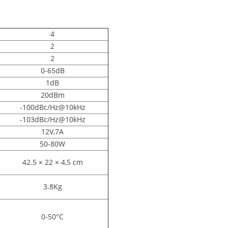
4
2
2
0-65dB
1dB
20dBm
-100dBc/Hz@10kHz
-103dBc/Hz@10kHz
12V,7A
50-80W
42.5 × 22 × 4,5 cm
3.8Kg
0-50°C