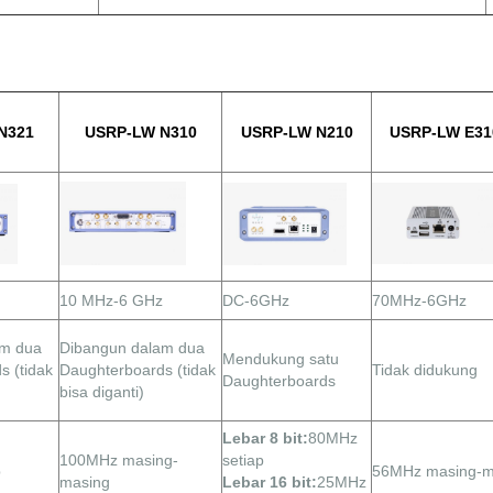
N321
USRP-LW N310
USRP-LW N210
USRP-LW E31
10 MHz-6 GHz
DC-6GHz
70MHz-6GHz
am dua
Dibangun dalam dua
Mendukung satu
s (tidak
Daughterboards (tidak
Tidak didukung
Daughterboards
bisa diganti)
Lebar 8 bit:
80MHz
100MHz masing-
setiap
p
56MHz masing-m
masing
Lebar 16 bit:
25MHz