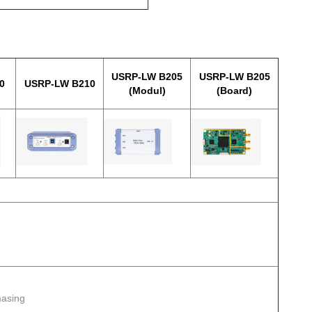
USRP-LW B205
USRP-LW B205
0
USRP-LW B210
(Modul)
(Board)
asing