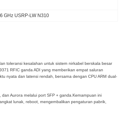
-6 GHz USRP-LW N310
toleransi kesalahan untuk sistem nirkabel berskala besar
er AD9371 RFIC ganda ADI yang memberikan empat saluran
tu nyata dan latensi rendah, bersama dengan CPU ARM dual-
E, dan Aurora melalui port SFP + ganda.Kemampuan ini
ngkat lunak, reboot, mengembalikan pengaturan pabrik,