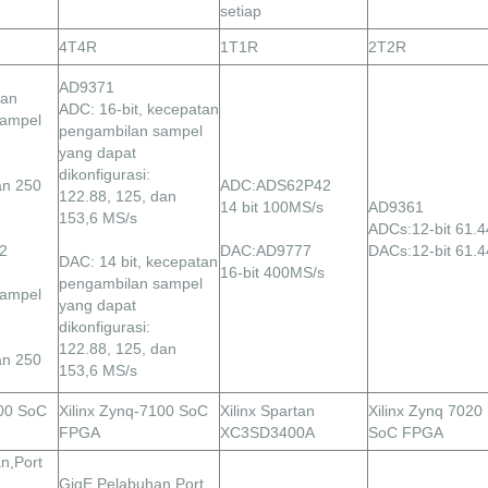
setiap
4T4R
1T1R
2T2R
AD9371
tan
ADC: 16-bit, kecepatan
sampel
pengambilan sampel
yang dapat
dikonfigurasi:
an 250
ADC:ADS62P42
122.88, 125, dan
14 bit 100MS/s
AD9361
153,6 MS/s
ADCs:12-bit 61.
2
DAC:AD9777
DACs:12-bit 61.
DAC: 14 bit, kecepatan
16-bit 400MS/s
pengambilan sampel
sampel
yang dapat
dikonfigurasi:
122.88, 125, dan
an 250
153,6 MS/s
100 SoC
Xilinx Zynq-7100 SoC
Xilinx Spartan
Xilinx Zynq 7020
FPGA
XC3SD3400A
SoC FPGA
n,
Port
GigE
Pelabuhan,
Port