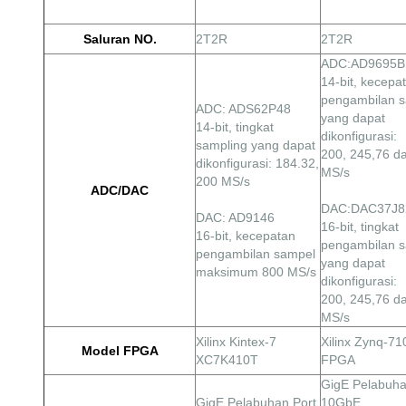
Saluran NO.
2T2R
2T2R
ADC:AD9695B
14-bit, kecepa
pengambilan 
ADC: ADS62P48
yang dapat
14-bit, tingkat
dikonfigurasi:
sampling yang dapat
200, 245,76 d
dikonfigurasi: 184.32,
MS/s
200 MS/s
ADC/DAC
DAC:DAC37J8
DAC: AD9146
16-bit, tingkat
16-bit, kecepatan
pengambilan 
pengambilan sampel
yang dapat
maksimum 800 MS/s
dikonfigurasi:
200, 245,76 d
MS/s
Xilinx Kintex-7
Xilinx Zynq-7
Model FPGA
XC7K410T
FPGA
GigE
Pelabuha
GigE
Pelabuhan,
Port
10GbE,