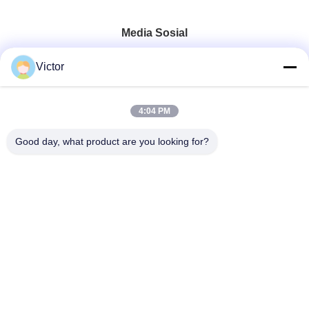
Media Sosial
Victor
Kontak Cepat
4:04 PM
Telp
86--18062514745
Good day, what product are you looking for?
E-mail
chen@luowave.com
Alamat
Kamar 404, Blok A, Gedung Zhiyuan, Taman Inovasi dan
Teknologi Tembok Besar, Jalan Utara Tangxun, Zona
Teknologi Tinggi Danau Timur, Wuhan
Kebijakan Privasi
|
Sitemap